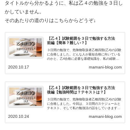
タイトルから分かるように、私は乙４の勉強を３日し
かしていません。
そのあたりの道のりはこちらからどうぞ↓
【乙４】試験範囲を３日で勉強する方法
前編【簡単？難しい？】
３日間の勉強で、危険物取扱者乙種四類(乙4)の試験
に合格しました。どんな人が最短合格に向いている
のかと、乙4合格に必要な基礎知識を、私の経験か
ら分析しています。試験まで数日しかなくて焦って
2020.10.17
mamani-blog.com
いる方には、とても参考になる内容だと思います！
【乙４】試験範囲を３日で勉強する方法
後編【勉強時間は？テキストは？】
３日間の勉強で、危険物取扱者乙種四類(乙4)の試験
に合格しました。今回は、３日間のスケジュールと
テキスト、そして私の勉強法の話をしていきます。
乙４の試験範囲は大きく法令・物化(物理と化学)・
2020.10.24
mamani-blog.com
性消(危険物の性質と消火方法)の３つに分かれま
す。