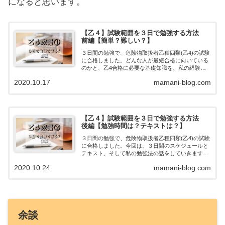
になると思います。
【乙４】試験範囲を３日で勉強する方法
前編【簡単？難しい？】
３日間の勉強で、危険物取扱者乙種四類(乙4)の試験
に合格しました。どんな人が最短合格に向いている
のかと、乙4合格に必要な基礎知識を、私の経験か
ら分析しています。試験まで数日しかなくて焦って
2020.10.17
mamani-blog.com
いる方には、とても参考になる内容だと思います！
【乙４】試験範囲を３日で勉強する方法
後編【勉強時間は？テキストは？】
３日間の勉強で、危険物取扱者乙種四類(乙4)の試験
に合格しました。今回は、３日間のスケジュールと
テキスト、そして私の勉強法の話をしていきます。
乙４の試験範囲は大きく法令・物化(物理と化学)・
2020.10.24
mamani-blog.com
性消(危険物の性質と消火方法)の３つに分かれま
す。
余談