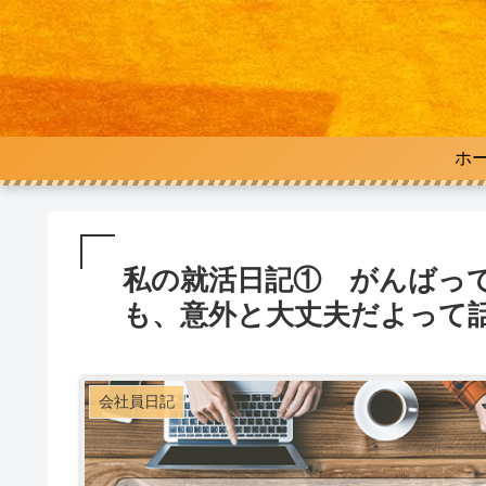
ホ
私の就活日記① がんばっ
も、意外と大丈夫だよって
会社員日記