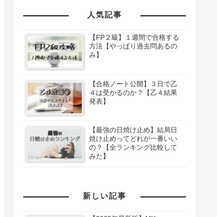
人気記事
【FP２級】１週間で合格する
方法【やっぱり過去問あるの
み】
【合格ノート公開】３日で乙
４は受かるのか？【乙４結果
発表】
【最強の日焼け止め】結局日
焼け止めってどれが一番いい
の？【全ランキング比較して
みた】
新しい記事